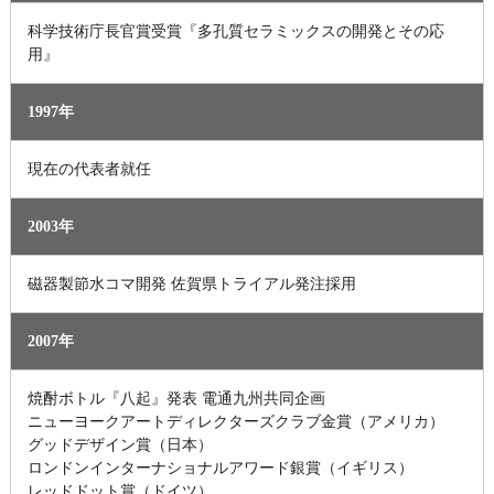
科学技術庁長官賞受賞『多孔質セラミックスの開発とその応
用』
1997年
現在の代表者就任
2003年
磁器製節水コマ開発 佐賀県トライアル発注採用
2007年
焼酎ボトル『八起』発表 電通九州共同企画
ニューヨークアートディレクターズクラブ金賞（アメリカ）
グッドデザイン賞（日本）
ロンドンインターナショナルアワード銀賞（イギリス）
レッドドット賞（ドイツ）