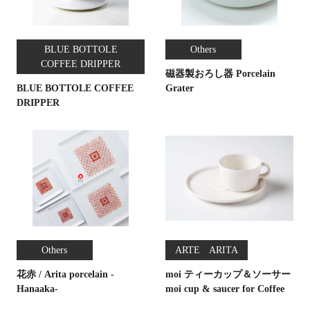
BLUE BOTTOLE
Others
COFFEE DRIPPER
磁器製おろし器 Porcelain
BLUE BOTTOLE COFFEE
Grater
DRIPPER
ARTE ARITA
Others
花赤 / Arita porcelain -
moi ティーカップ＆ソーサー
Hanaaka-
moi cup & saucer for Coffee