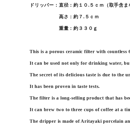
ドリッパー：直径：約１０.５ｃｍ（取手含ま
高さ：約７.５ｃｍ
重量：約３３０ｇ
This is a porous ceramic filter with countless 
It can be used not only for drinking water, but
The secret of its delicious taste is due to the 
It has been proven in taste tests.
The filter is a long-selling product that has be
It can brew two to three cups of coffee at a ti
The dripper is made of Aritayaki porcelain a