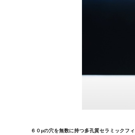
６０μの穴を無数に持つ多孔質セラミックフ