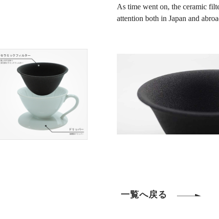
As time went on, the ceramic filt
attention both in Japan and abroa
一覧へ戻る