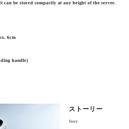
t can be stored compactly at any height of the server.
rox. 6cm
uding handle)
ストーリー
Story