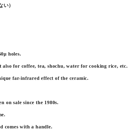
ない）
60μ holes.
 also for coffee, tea, shochu, water for cooking rice, etc.
unique far-infrared effect of the ceramic.
en on sale since the 1980s.
me.
nd comes with a handle.