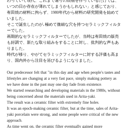
わっていく現代、これまで通りの焼物を作っているだけでは、
いつの日か存在が薄れてしまうかもしれない」と感じており、
有田焼の材料に拘らず、1980年代から材料の研究開発を始めて
いました。
そこで誕生したのが､極めて微細な穴を持つセラミックフィルタ
ーでした。
画期的なセラミックフィルターでしたが、当時は有田焼の販売
も好調で、新たな取り組みをすることに対し、批判的な声もあ
りました。
時代が移り、やがてセラミックフィルターに対する評価も高ま
り、国内外から注目を浴びるようになりました。
Our predecessor felt that "in this day and age when people's tastes and
lifestyles are changing at a very fast pace, simply making pottery as
we have done in the past may one day fade from existence.
We started researching and developing materials in the 1980s, without
being concerned about the materials used in Arita-yaki.
The result was a ceramic filter with extremely fine holes.
It was an epoch-making ceramic filter, but at the time, sales of Arita-
yaki porcelain were strong, and some people were critical of the new
approach.
As time went on, the ceramic filter eventually gained more