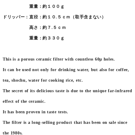
重量：約１００ｇ
ドリッパー：直径：約１０.５ｃｍ（取手含まない）
高さ：約７.５ｃｍ
重量：約３３０ｇ
This is a porous ceramic filter with countless 60μ holes.
It can be used not only for drinking water, but also for coffee,
tea, shochu, water for cooking rice, etc.
The secret of its delicious taste is due to the unique far-infrared
effect of the ceramic.
It has been proven in taste tests.
The filter is a long-selling product that has been on sale since
the 1980s.